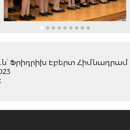
ւն՝ Ֆրիդրիխ Էբերտ Հիմնադրամ
023
R