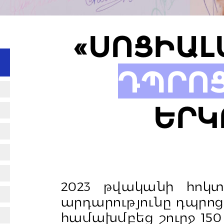
«ՍՈՑԻԱ
ԴՊՐՈՑ
ԵՐԿ
2023 թվականի հոկտ
արդարությունը դպրոցո
համախմբեց շուրջ 150