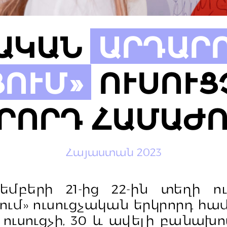
ԼԱԿԱՆ
ԱՐԴԱՐ
ՈՒՄ»
ՈՒՍՈՒՑ
ՐՈՐԴ ՀԱՄԱԺ
Հայաստան 2023
եմբերի 21-ից 22-ին տեղի ո
ւմ» ուսուցչական երկրորդ համ
 ուսուցչի, 30 և ավելի բանախո