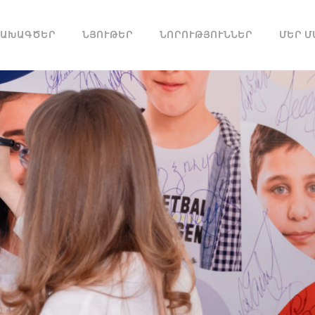
ՆԱԽԱԳԾԵՐ
ՆՅՈՒԹԵՐ
ՆՈՐՈՒԹՅՈՒՆՆԵՐ
ՄԵՐ Մ